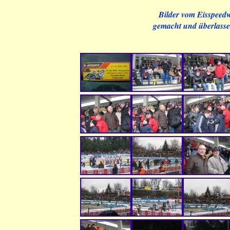
Bilder vom Eisspeedw
gemacht und überlass